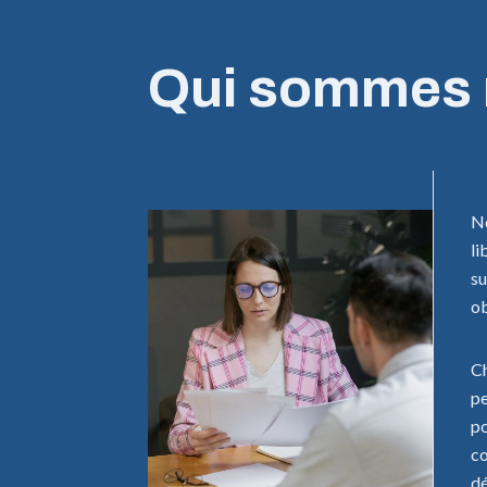
Qui sommes 
No
li
su
ob
Ch
pe
po
co
dé